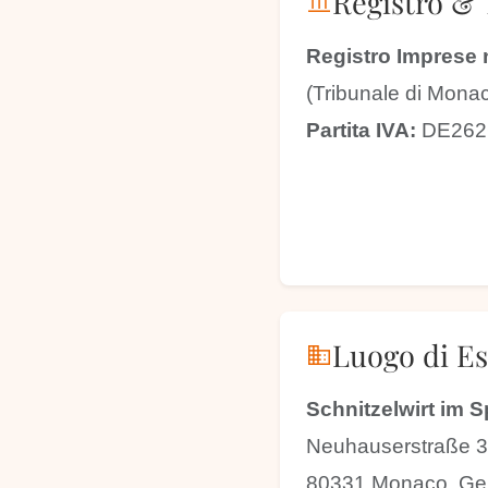
Registro & 
account_balance
Registro Imprese n
(Tribunale di Mona
Partita IVA:
DE262
Luogo di Es
business
Schnitzelwirt im 
Neuhauserstraße 
80331 Monaco, Ge