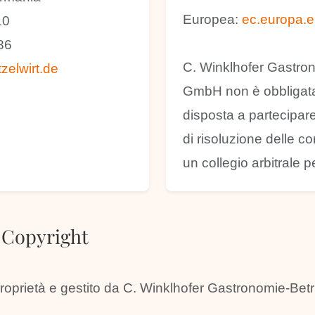
Europea:
ec.europa.e
10
86
C. Winklhofer Gastro
zelwirt.de
GmbH non è obbligata
disposta a partecipar
di risoluzione delle c
un collegio arbitrale p
 Copyright
proprietà e gestito da C. Winklhofer Gastronomie-Be