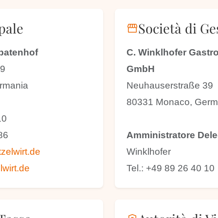
pale
Società di Ge
storefront
Spatenhof
C. Winklhofer Gastr
39
GmbH
rmania
Neuhauserstraße 39
80331 Monaco, Germ
10
86
Amministratore Dele
zelwirt.de
Winklhofer
wirt.de
Tel.: +49 89 26 40 10