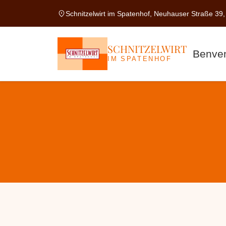
location_on
Schnitzelwirt im Spatenhof, Neuhauser Straße 39
SCHNITZELWIRT
Benven
IM SPATENHOF