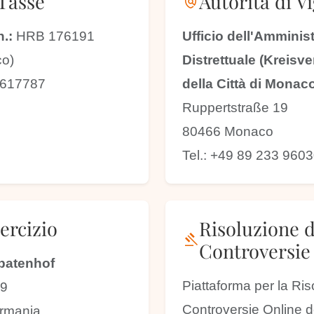
Tasse
Autorità di V
policy
.:
HRB 176191
Ufficio dell'Amminis
co)
Distrettuale (Kreisv
617787
della Città di Monac
Ruppertstraße 19
80466 Monaco
Tel.: +49 89 233 960
ercizio
Risoluzione d
gavel
Controversie
Spatenhof
Piattaforma per la Ris
39
Controversie Online 
rmania