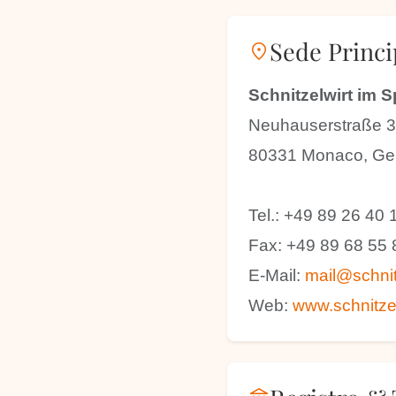
Sede Princi
location_on
Schnitzelwirt im 
Neuhauserstraße 
80331 Monaco, Ge
Tel.: +49 89 26 40 
Fax: +49 89 68 55 
E-Mail:
mail@schnit
Web:
www.schnitzel