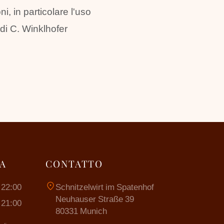
, in particolare l'uso
 di C. Winklhofer
RA
CONTATTO
location_on
 22:00
Schnitzelwirt im Spatenhof
Neuhauser Straße 39
 21:00
80331 Munich