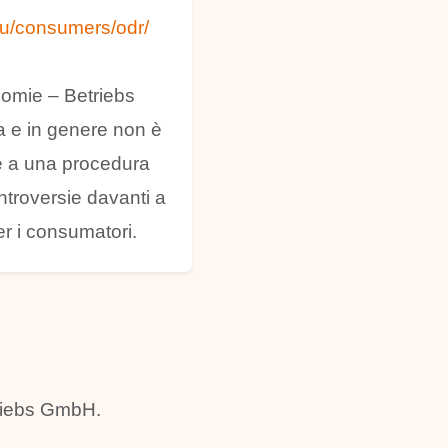
u/consumers/odr/
nomie – Betriebs
 e in genere non è
e a una procedura
ontroversie davanti a
er i consumatori.
triebs GmbH.