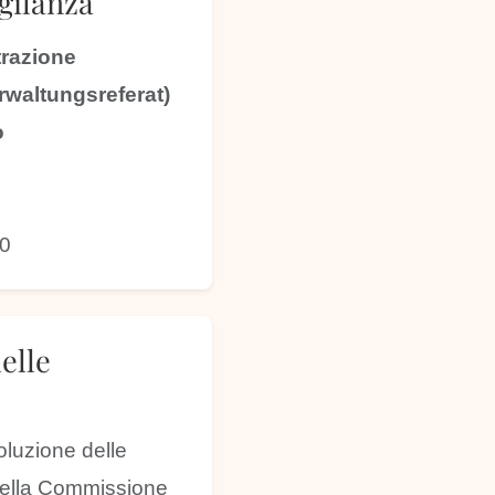
igilanza
trazione
erwaltungsreferat)
o
30
elle
oluzione delle
della Commissione