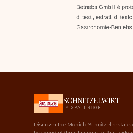
Betriebs GmbH è protett
di testi, estratti di t
Gastronomie-Betrieb
SCHNITZELWIRT
IM SPATENHOF
Discover the Munich Schnitzel restaura
the heart of the city centre with a wide 