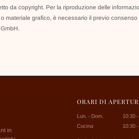
o da copyright. Per la riproduzione delle informazioni
esto o materiale grafico, è necessario il previo consenso
s GmbH.
ORARI DI APERTU
Lun. - Dom.
10:30 -
Cucina
10:30 -
nt in
variety